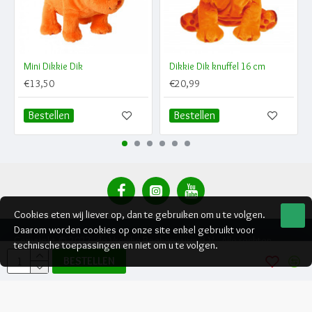
Mini Dikkie Dik
Dikkie Dik knuffel 16 cm
€13,50
€20,99
Bestellen
Bestellen
Cookies eten wij liever op, dan te gebruiken om u te volgen.
Daarom worden cookies op onze site enkel gebruikt voor
Copyright © 2022, de Vrolijke Boekenwurm B.V., Alle rechten
technische toepassingen en niet om u te volgen.
voorbehouden
BESTELLEN