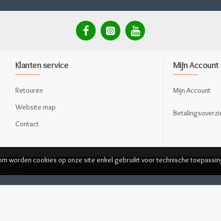
Klanten service
Mijn Account
Retouren
Mijn Account
Website map
Betalingsoverzi
Contact
rom worden cookies op onze site enkel gebruikt voor technische toepassin
behouden