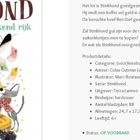
Het lot is Stinkhond goedgezi
Hij vindt een koffer vol geld in z
De beruchte boef Ben Dief ge
Zal Stinkhond gul zijn voor de 
suikerklontjes mee te kopen?
En wat als Stinkhond voorgoed
Productdetails:
Categorie: (voor)leesb
Auteur: Colas Gutman (v
Illustrator: Marc Boutav
Serie: Stinkhond
Uitgever: Terra-Lannoo
Bindwijze: hardcover
Aantal bladzijden: 88
Afmetingen:
24,7 x 17,
Leeftijd: 6+
OP VOORRAAD
Status: