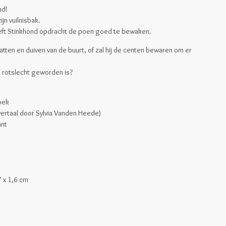
nd!
ijn vuilnisbak.
eft Stinkhond opdracht de poen goed te bewaken.
ratten en duiven van de buurt, of zal hij de centen bewaren om er
 rotslecht geworden is?
oek
ertaal door Sylvia Vanden Heede)
ant
7 x 1,6 cm