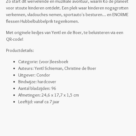
Zo start dit wervelende en muzikale avontuur, waarin Ko de planeet
voor stoute kinderen ontdekt. Een plek waar kinderen nogagrotten
verkennen, vladouches nemen, sportauto's besturen... en ENORME
flessen Hubbelbubbelprik tegenkomen.
Met originele liedjes van Yentl en de Boer, te beluisteren via een
QR-code!
Productdetails:
Categorie: (voor-)leesboek
Auteurs: Yentl Schieman, Christine de Boer
Uitgever: Condor
Bindwijze: hardcover
Aantal bladzijden: 96
Afmetingen:
24,6 x 17,7 x 1,5 cm
Leeftijd: vanaf ca 7 jaar