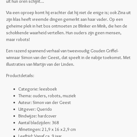
uit hun oren schijnt…
Via een oproep komt hij erachter dat hij niet de enige is; ook Zina uit
zijn klas heeft vreemde dingen gemerkt aan haar vader. Op een
geheime plek in het bos ontmoeten ze Blinker en Mink, die hen de
schokkende waarheid vertellen. Hun ouders zijn geen mensen,
maar robots!
Een razend spannend verhaal van tweevoudig Gouden Griffel-
winnaar Simon van der Geest, dat speelt in de nabije toekomst. Met
illustraties van Martijn van der Linden.
Productdetails:
Categorie: leesboek
Thema: ouders, robots, muziek
Auteur: Simon van der Geest
Uitgever: Querido
Bindwijze: hardcover
Aantal bladzijden: 368
Afmetingen:
21,9 x 16 x 2,9 cm
Leeftijd: Vanaf ca. 9 jaar