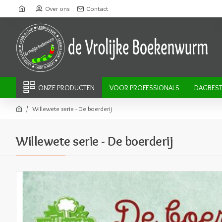
Over ons
Contact
ONZE PRODUCTEN
VOOR PROFESSIONALS
DAGBEST
Willewete serie - De boerderij
Willewete serie - De boerderij