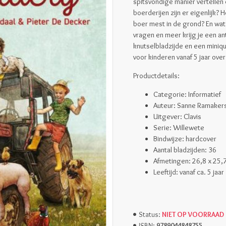
spitsvondige manier vertellen
boerderijen zijn er eigenlijk?
boer mest in de grond? En wat i
vragen en meer krijg je een an
knutselbladzijde en een miniq
voor kinderen vanaf 5 jaar ove
Productdetails:
Categorie: Infor
matief
Auteur: Sanne Ramaker
Uitgever: Clavis
Serie: Willewete
Bindwijze: hardcover
Aantal bladzijden: 36
Afmetingen:
26,8 x 25,
Leeftijd: vanaf ca. 5 jaar
NIET OP VOORRAAD
Status:
9789044848755
ISBN: