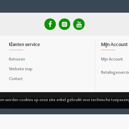
Klanten service
Mijn Account
Retouren
Mijn Account
Website map
Betalingsoverzi
Contact
rom worden cookies op onze site enkel gebruikt voor technische toepassin
behouden