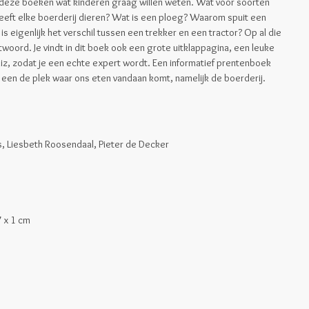
 deze boeken wat kinderen graag willen weten. Wat voor soorten
 Heeft elke boerderij dieren? Wat is een ploeg? Waarom spuit een
s eigenlijk het verschil tussen een trekker en een tractor? Op al die
twoord. Je vindt in dit boek ook een grote uitklappagina, een leuke
uiz, zodat je een echte expert wordt. Een informatief prentenboek
r een de plek waar ons eten vandaan komt, namelijk de boerderij.
s
, Liesbeth Roosendaal, Pieter de Decker
7 x 1 cm