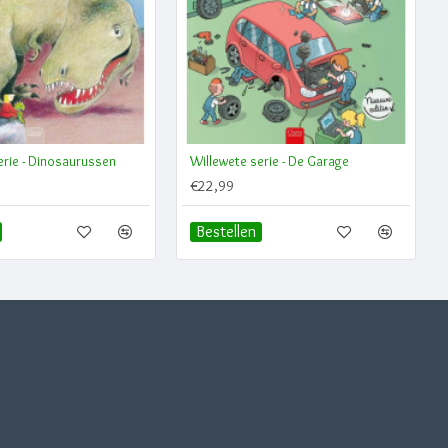
erie - Dinosaurussen
Willewete serie - De Garage
€22,99
Bestellen