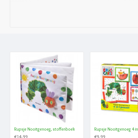
Rupsje Nooitgenoeg, stoffenboek
Rupsje Nooitgenoeg 4 in
€14,99
€9,99