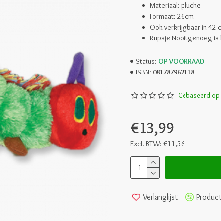
Materiaal: pluche
Formaat: 26cm
Ook verkrijgbaar in 42 
Rupsje Nooitgenoeg is b
OP VOORRAAD
Status:
081787962118
ISBN:
Gebaseerd op 
€13,99
Excl. BTW: €11,56
Verlanglijst
Product