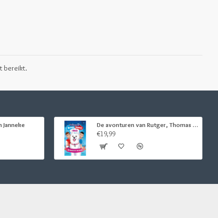
t bereikt.
n Janneke
De avonturen van Rutger, Thomas en Paco - De magische halsband
€19,99