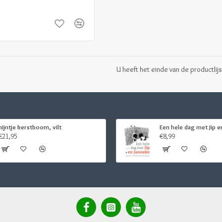
U heeft het einde van de productlijs
nijntje kerstboom, vilt
Een hele dag met Jip e
€21,95
€8,99