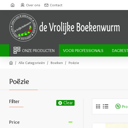
Over ons
Contact
ONZE PRODUCTEN
VOOR PROFESSIONALS
DAGBEST
Alle Categorieën
Boeken
Poëzie
Poëzie
Filter
Clear
Pro
Price